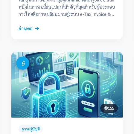
หนึ่งในการเปลี่ยนแปลงที่สำคัญที่สุดสำหรับผู้ประกอบ
การไทยคือการเปลี่ยนผ่านสู่ระบบ e-Tax Invoice &
e-Receipt ตามนโยบาย National e-Payment ของ
รัฐบาล โดยมีเป้าหมายสำคัญที่จะผลักดันให้เกิดการใช้
อ่านต่อ
งานอย่างแพร่หลายและสมบูรณ์แบบภายในปี 2026
สำหรับผู้ประกอบการและนักบัญชี การรอให้ถึงเส้น
ตาย (Deadline) อาจสายเกินไป บทความนี้จะสรุปทุก
สิ่งที่คุณต้องรู้และต้องทำ เพื่อเตรียมความพร้อมสู่ยุคไร้
5
กระดาษอย่างมั่นใจครับ e-Tax Invoice & e-Receipt
คืออะไร? ต่างกันอย่างไร? หลายคนยังสับสนระหว่าง
สองคำนี้ สรุปง่ายๆ คือ: e-Tax Invoice (ใบกำกับภาษี
อิเล็กทรอนิกส์): สำหรับผู้ประกอบการจดทะเบียน VAT
ใช้ในการขายสินค้าหรือให้บริการแก่ลูกค้า โดยต้องมี
การลงลายมือชื่อดิจิทัล (Digital Signature) e-
Receipt (ใบเสร็จรับเงินอิเล็กทรอนิกส์): สำหรับผู้
155
ประกอบการทั่วไป (ไม่จำเป็นต้องจด VAT) ใช้เมื่อได้
รับชำระเงิน ทำไมต้องเปลี่ยน? ประโยชน์ที่มากกว่า
แค่ “ลดกระดาษ” การลงทุนระบบ e-Tax ไม่ใช่แค่การ
ความรู้บัญชี