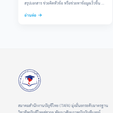
สรุปเอกสาร ช่วยคิดหัวข้อ หรือช่วยหาข้อมูลเร็วขึ้น แต่
พอเปิดใช้จริงก็มักเจอคำถามเดียวกัน คือควรเริ่มจาก
ตัวไหนดี และแต่ละตัวต่างกันตรงไหน ถ้าพูดแบบสั้น
อ่านต่อ
ที่สุด ChatGPT เหมาะกับงานเขียนและจัดโครงความ
คิด, Gemini เด่นเรื่องข้อมูลล่าสุดและไฟล์หลาย
ประเภท, NotebookLM เหมาะมากเวลาเรามีเอกสาร
ต้นฉบับอยู่แล้ว, ส่วน Claude จะเด่นเรื่องงานเขียน
ยาว ๆ ที่อยากให้ภาษาลื่นและอ่านเป็นธรรมชาติ
บทความนี้เลยตั้งใจเขียนให้คนที่เริ่มจากเวอร์ชันฟรี
อ่านแล้วเอาไปใช้ได้เลย ไม่ได้เน้นเปรียบเทียบแบบ
เทคนิคมากเกินไป แต่จะชวนดูตามลักษณะงานจริง
ว่างานแบบไหนควรหยิบเครื่องมือไหนขึ้นมาก่อน
เริ่มจากงานที่ต้องทำ ไม่ใช่เริ่มจากชื่อเครื่องมือ เวลา
คนถามว่า AI ตัวไหนดีที่สุด คำตอบจริง ๆ คือไม่มีตัว
ไหนเก่งที่สุดทุกเรื่อง เพราะแต่ละตัวถูกออกแบบมา
เด่นคนละทาง ถ้าเราเลือกจาก “งานที่ต้องทำ” จะใช้
งานได้คุ้มกว่าการเลือกจากกระแสหรือจากชื่อที่คุ้นหู
สมาคมสำนักงานบัญชีไทย (TAFA) มุ่งมั่นยกระดับมาตรฐาน
สำหรับคนใช้เวอร์ชันฟรี มีอยู่ 3 เรื่องที่ควรดูควบคู่กัน
ไป คือ ข้อจำกัดการใช้งาน: แต่ละบริการมี limit ไม่
วิชาชีพบัญชีไทยสู่สากล พัฒนาศักยภาพนักบัญชีและผู้