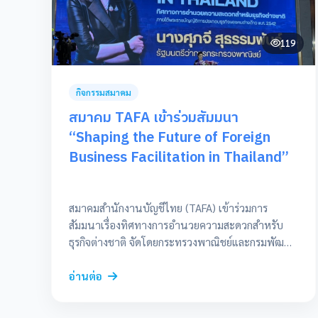
เพราะผู้ทำบัญชีคือผู้อยู่เบื้องหลังความเชื่อมั่นของ
ธุรกิจไทย เป็นผู้ดูแลความถูกต้องของข้อมูล และเป็น
รากฐานความมั่นคงของระบบเศรษฐกิจ สิ่งที่ทำให้
119
วิชาชีพนี้แข็งแกร่งไม่ใช่เพียงแค่ทักษะในการคำนวณ
ตัวเลขเท่านั้น แต่คือ “จรรยาบรรณ” และความ
โปร่งใสที่ยืนหยัดร่วมกัน เปิดพื้นที่ประกาศจุดยืนแห่ง
กิจกรรมสมาคม
“เกียรติยศ” โครงการแนวร่วมผู้ทำบัญชีสีขาว ริเริ่ม
สมาคม TAFA เข้าร่วมสัมมนา
โดยสภาวิชาชีพบัญชี มีวัตถุประสงค์หลักเพื่อเปิดพื้นที่
“Shaping the Future of Foreign
ให้ผู้ทำบัญชีทั่วประเทศได้มาร่วมกันประกาศตัวตนว่า
Business Facilitation in Thailand”
พร้อมจะยืนอยู่ข้างความถูกต้อง ความโปร่งใส และ
รักษาเกียรติของวิชาชีพ นี่ไม่ใช่เพียงแค่โครงการทั่วไป
แต่คือการรวมพลังของคนทำบัญชีที่ต้องการเห็น
สมาคมสำนักงานบัญชีไทย (TAFA) เข้าร่วมการ
วงการมีมาตรฐานที่สูงขึ้น ช่วยกันลดความเสี่ยง และ
สัมมนาเรื่องทิศทางการอำนวยความสะดวกสำหรับ
สร้างค่านิยมที่ดีให้สังคมมั่นใจในบทบาทของผู้ทำ
ธุรกิจต่างชาติ จัดโดยกระทรวงพาณิชย์และกรมพัฒนา
บัญชี [01:04] คุณสมบัติของผู้เข้าร่วมโครงการ สำหรับ
ธุรกิจการค้า
ผู้ที่สนใจเข้าร่วมเป็นส่วนหนึ่งของแนวร่วมนี้ ทาง
อ่านต่อ
โครงการได้กำหนดคุณสมบัติไว้ดังนี้ สิทธิประโยชน์
และการยอมรับทางสังคม ผู้ทำบัญชีที่เข้าร่วมโครงการ
จะได้รับมากกว่าเพียงการแสดงจุดยืน โดยทางสภา