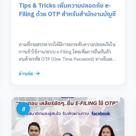
ทำตามกฎหมาย แต่เป็นการ “ติดปีก” ให้ธุรกิจของ
Tips & Tricks เพิ่มความปลอดภัย e-
คุณ: ลดต้นทุนแฝงมหาศาล: ลองคำนวณค่ากระดาษ
Filing ด้วย OTP สำหรับสำนักงานบัญชี
ค่าหมึกพิมพ์ ค่าซองจดหมาย […]
ตามที่กรมสรรพากรได้มีการยกระดับความปลอดภัยใน
การเข้าใช้งานระบบ e-Filing โดยเพิ่มการยืนยันตัว
ตนด้วยรหัส OTP (One Time Password) ทางอีเมล
เพื่อป้องกันการเข้าถึงข้อมูลโดยไม่ได้รับอนุญาต โดย
เฉพาะอย่างยิ่งสำหรับสำนักงานบัญชีที่ดูแลข้อมูลของ
อ่านต่อ
นิติบุคคลหลายราย สมาคม TAFA ขอสรุปประเด็น
สำคัญและแนวทางปฏิบัติ (Tips & Tricks) เพื่อให้การ
ทำงานของสำนักงานบัญชีเป็นไปอย่างราบรื่น ดังนี้:
1. การจัดการข้อมูลติดต่อ อัปเดตอีเมลให้เป็นปัจจุบัน:
8
ควรตรวจสอบและปรับปรุงอีเมลในระบบ e-Filing ให้
ถูกต้องเสมอ ผ่านเมนู “ข้อมูลผู้เสียภาษี” เพิ่มเบอร์
โทรศัพท์มือถือ: ปัจจุบันระบบเปิดให้เพิ่มหมายเลข
โทรศัพท์มือถือเพื่อรับ OTP ได้อีกหนึ่งช่องทาง (โดย