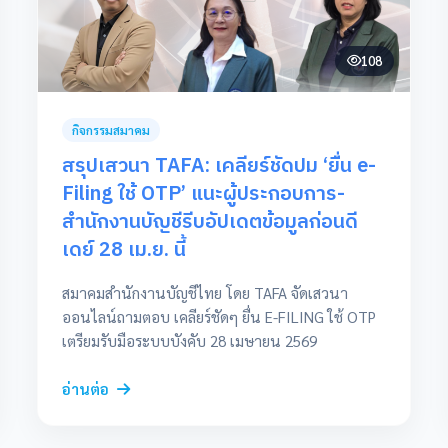
ต้องยืนยันตัวตนผ่านอีเมลก่อนในครั้งแรก) 2. วิธี
แก้ไขเบื้องต้นเมื่อไม่ได้รับรหัส OTP ตรวจสอบการตั้ง
ค่าเวลา: หากได้รับ OTP แต่ระบบแจ้งว่ารหัสหมดอายุ
108
หรือไม่ถูกต้อง ให้ตรวจสอบว่าคอมพิวเตอร์หรือ
โทรศัพท์มือถือตั้งค่าเวลาเป็น Automatic Time แล้ว
หรือไม่ ตรวจสอบกล่องจดหมายขยะ (Junk/Spam):
กิจกรรมสมาคม
อีเมล OTP อาจถูกกรองไปยังโฟลเดอร์จดหมายขยะ
สรุปเสวนา TAFA: เคลียร์ชัดปม ‘ยื่น e-
เคลียร์ Cache ของ Browser: หากระบบค้าง ลองเปิด
Filing ใช้ OTP’ แนะผู้ประกอบการ-
ใช้งานโหมด Incognito/Private Window […]
สำนักงานบัญชีรีบอัปเดตข้อมูลก่อนดี
เดย์ 28 เม.ย. นี้
สมาคมสำนักงานบัญชีไทย โดย TAFA จัดเสวนา
ออนไลน์ถามตอบ เคลียร์ชัดๆ ยื่น E-FILING ใช้ OTP
เตรียมรับมือระบบบังคับ 28 เมษายน 2569
อ่านต่อ