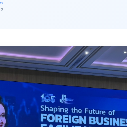
am
ทย